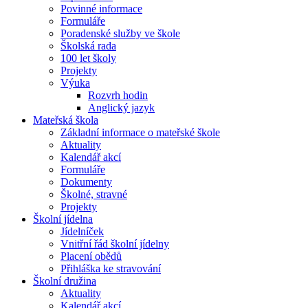
Povinné informace
Formuláře
Poradenské služby ve škole
Školská rada
100 let školy
Projekty
Výuka
Rozvrh hodin
Anglický jazyk
Mateřská škola
Základní informace o mateřské škole
Aktuality
Kalendář akcí
Formuláře
Dokumenty
Školné, stravné
Projekty
Školní jídelna
Jídelníček
Vnitřní řád školní jídelny
Placení obědů
Přihláška ke stravování
Školní družina
Aktuality
Kalendář akcí