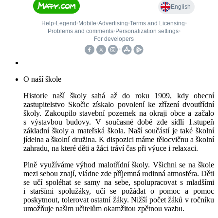
O naší škole
Historie naší školy sahá až do roku 1909, kdy obecní
zastupitelstvo Skočic získalo povolení ke zřízení dvoutřídní
školy. Zakoupilo stavební pozemek na okraji obce a začalo
s výstavbou budovy. V současné době zde sídlí 1.stupeň
základní školy a mateřská škola. Naší součástí je také školní
jídelna a školní družina. K dispozici máme tělocvičnu a školní
zahradu, na které děti a žáci tráví čas při výuce i relaxaci.
Plně využíváme výhod malotřídní školy. Všichni se na škole
mezi sebou znají, vládne zde příjemná rodinná atmosféra. Děti
se učí spoléhat se samy na sebe, spolupracovat s mladšími
i staršími spolužáky, učí se požádat o pomoc a pomoc
poskytnout, tolerovat ostatní žáky. Nižší počet žáků v ročníku
umožňuje našim učitelům okamžitou zpětnou vazbu.