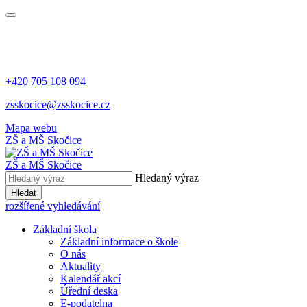
+420 705 108 094
zsskocice@zsskocice.cz
Mapa webu
ZŠ a MŠ Skočice
ZŠ a MŠ Skočice
Hledaný výraz
Hledat
rozšířené vyhledávání
Základní škola
Základní informace o škole
O nás
Aktuality
Kalendář akcí
Úřední deska
E-podatelna