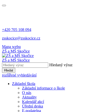
+420 705 108 094
zsskocice@zsskocice.cz
Mapa webu
ZŠ a MŠ Skočice
ZŠ a MŠ Skočice
Hledaný výraz
Hledat
rozšířené vyhledávání
Základní škola
Základní informace o škole
O nás
Aktuality
Kalendář akcí
Úřední deska
E-podatelna