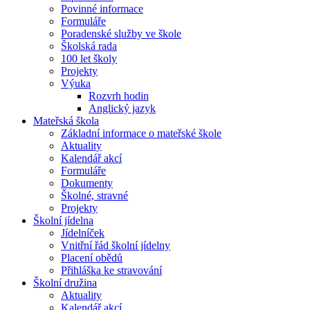
Povinné informace
Formuláře
Poradenské služby ve škole
Školská rada
100 let školy
Projekty
Výuka
Rozvrh hodin
Anglický jazyk
Mateřská škola
Základní informace o mateřské škole
Aktuality
Kalendář akcí
Formuláře
Dokumenty
Školné, stravné
Projekty
Školní jídelna
Jídelníček
Vnitřní řád školní jídelny
Placení obědů
Přihláška ke stravování
Školní družina
Aktuality
Kalendář akcí