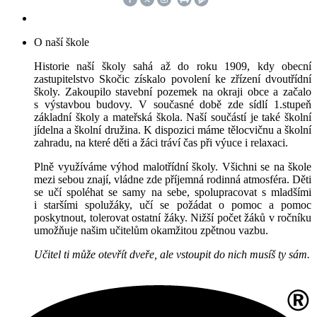
O naší škole
Historie naší školy sahá až do roku 1909, kdy obecní
zastupitelstvo Skočic získalo povolení ke zřízení dvoutřídní
školy. Zakoupilo stavební pozemek na okraji obce a začalo
s výstavbou budovy. V současné době zde sídlí 1.stupeň
základní školy a mateřská škola. Naší součástí je také školní
jídelna a školní družina. K dispozici máme tělocvičnu a školní
zahradu, na které děti a žáci tráví čas při výuce i relaxaci.
Plně využíváme výhod malotřídní školy. Všichni se na škole
mezi sebou znají, vládne zde příjemná rodinná atmosféra. Děti
se učí spoléhat se samy na sebe, spolupracovat s mladšími
i staršími spolužáky, učí se požádat o pomoc a pomoc
poskytnout, tolerovat ostatní žáky. Nižší počet žáků v ročníku
umožňuje našim učitelům okamžitou zpětnou vazbu.
Učitel ti může otevřít dveře, ale vstoupit do nich musíš ty sám.