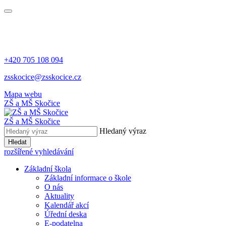
+420 705 108 094
zsskocice@zsskocice.cz
Mapa webu
ZŠ a MŠ Skočice
ZŠ a MŠ Skočice
Hledaný výraz
Hledat
rozšířené vyhledávání
Základní škola
Základní informace o škole
O nás
Aktuality
Kalendář akcí
Úřední deska
E-podatelna