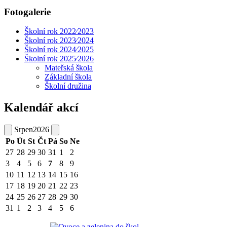
Fotogalerie
Školní rok 2022⁄2023
Školní rok 2023⁄2024
Školní rok 2024⁄2025
Školní rok 2025⁄2026
Mateřská škola
Základní škola
Školní družina
Kalendář akcí
Srpen
2026
Po
Út
St
Čt
Pá
So
Ne
27
28
29
30
31
1
2
3
4
5
6
7
8
9
10
11
12
13
14
15
16
17
18
19
20
21
22
23
24
25
26
27
28
29
30
31
1
2
3
4
5
6