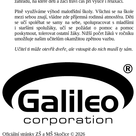
zahradu, na které děti a žáci tráví čas při výuce i relaxaci.
Plně využíváme výhod malotřídní školy. Všichni se na škole
mezi sebou znají, vládne zde příjemná rodinná atmosféra. Děti
se učí spoléhat se samy na sebe, spolupracovat s mladšími
i staršími spolužáky, učí se požádat o pomoc a pomoc
poskytnout, tolerovat ostatní žáky. Nižší počet žáků v ročníku
umožňuje našim učitelům okamžitou zpětnou vazbu.
Učitel ti může otevřít dveře, ale vstoupit do nich musíš ty sám.
Oficiální stránky ZŠ a MŠ Skočice © 2026