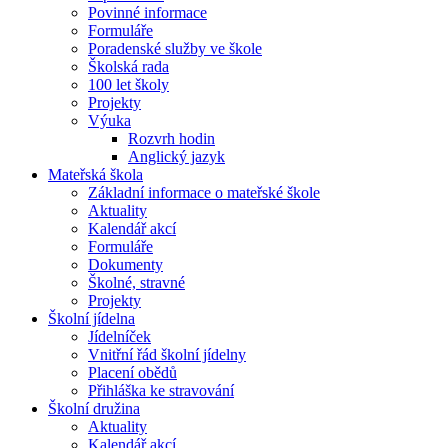
Povinné informace
Formuláře
Poradenské služby ve škole
Školská rada
100 let školy
Projekty
Výuka
Rozvrh hodin
Anglický jazyk
Mateřská škola
Základní informace o mateřské škole
Aktuality
Kalendář akcí
Formuláře
Dokumenty
Školné, stravné
Projekty
Školní jídelna
Jídelníček
Vnitřní řád školní jídelny
Placení obědů
Přihláška ke stravování
Školní družina
Aktuality
Kalendář akcí