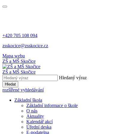
+420 705 108 094
zsskocice@zsskocice.cz
Mapa webu
ZŠ a MŠ Skočice
ZŠ a MŠ Skočice
Hledaný výraz
Hledat
rozšířené vyhledávání
Základní škola
Základní informace o škole
O nás
Aktuality
Kalendář akcí
Úřední deska
E-podatelna