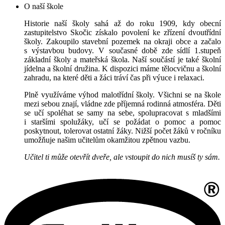
O naší škole
Historie naší školy sahá až do roku 1909, kdy obecní
zastupitelstvo Skočic získalo povolení ke zřízení dvoutřídní
školy. Zakoupilo stavební pozemek na okraji obce a začalo
s výstavbou budovy. V současné době zde sídlí 1.stupeň
základní školy a mateřská škola. Naší součástí je také školní
jídelna a školní družina. K dispozici máme tělocvičnu a školní
zahradu, na které děti a žáci tráví čas při výuce i relaxaci.
Plně využíváme výhod malotřídní školy. Všichni se na škole
mezi sebou znají, vládne zde příjemná rodinná atmosféra. Děti
se učí spoléhat se samy na sebe, spolupracovat s mladšími
i staršími spolužáky, učí se požádat o pomoc a pomoc
poskytnout, tolerovat ostatní žáky. Nižší počet žáků v ročníku
umožňuje našim učitelům okamžitou zpětnou vazbu.
Učitel ti může otevřít dveře, ale vstoupit do nich musíš ty sám.