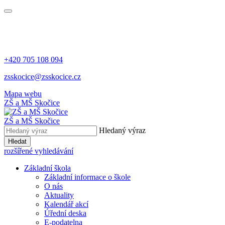
+420 705 108 094
zsskocice@zsskocice.cz
Mapa webu
ZŠ a MŠ Skočice
ZŠ a MŠ Skočice
Hledaný výraz
Hledat
rozšířené vyhledávání
Základní škola
Základní informace o škole
O nás
Aktuality
Kalendář akcí
Úřední deska
E-podatelna