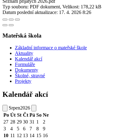
Seznam přijatých 2026.pdf
Typ souboru: PDF dokument, Velikost: 178,22 kB
Datum poslední aktualizace:
17. 4. 2026 8:26
Mateřská škola
Základní informace o mateřské škole
Aktuality
Kalendář akcí
Formuláře
Dokumenty
Školné, stravné
Projekty
Kalendář akcí
Srpen
2026
Po
Út
St
Čt
Pá
So
Ne
27
28
29
30
31
1
2
3
4
5
6
7
8
9
10
11
12
13
14
15
16