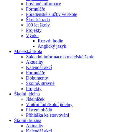
Povinné informace
Formuláře
Poradenské služby ve škole
Školská rada
100 let školy
Projekty
Výuka
Rozvrh hodin
Anglický jazyk
Mateřská škola
Základní informace o mateřské škole
Aktuality
Kalendář akcí
Formuláře
Dokumenty
Školné, stravné
Projekty
Školní jídelna
Jídelníček
Vnitřní řád školní jídelny
Placení obědů
Přihláška ke stravování
Školní družina
Aktuality
Kalendář akcí