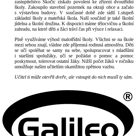
zastupitelstvo Skočic získalo povolení ke zřízení dvoutřídní
školy. Zakoupilo stavební pozemek na okraji obce a začalo
s výstavbou budovy. V současné době zde sídlí 1.stupeň
základní školy a mateřská škola. Naší součástí je také školní
jídelna a školní družina. K dispozici máme tělocvičnu a školní
zahradu, na které děti a žáci tráví čas při výuce i relaxaci.
Plně využíváme výhod malotřídní školy. Všichni se na škole
mezi sebou znají, vládne zde příjemná rodinná atmosféra. Děti
se učí spoléhat se samy na sebe, spolupracovat s mladšími
i staršími spolužáky, učí se požádat o pomoc a pomoc
poskytnout, tolerovat ostatní žáky. Nižší počet žáků v ročníku
umožňuje našim učitelům okamžitou zpětnou vazbu.
Učitel ti může otevřít dveře, ale vstoupit do nich musíš ty sám.