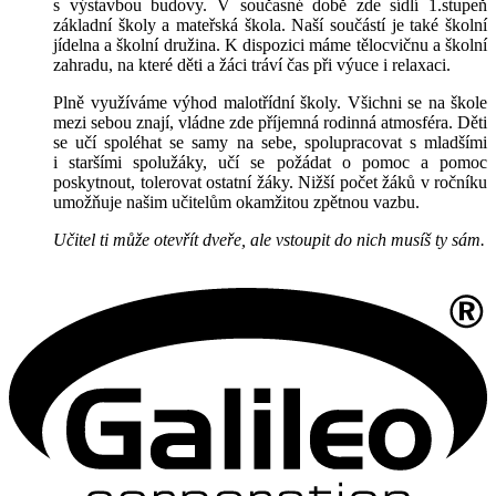
s výstavbou budovy. V současné době zde sídlí 1.stupeň
základní školy a mateřská škola. Naší součástí je také školní
jídelna a školní družina. K dispozici máme tělocvičnu a školní
zahradu, na které děti a žáci tráví čas při výuce i relaxaci.
Plně využíváme výhod malotřídní školy. Všichni se na škole
mezi sebou znají, vládne zde příjemná rodinná atmosféra. Děti
se učí spoléhat se samy na sebe, spolupracovat s mladšími
i staršími spolužáky, učí se požádat o pomoc a pomoc
poskytnout, tolerovat ostatní žáky. Nižší počet žáků v ročníku
umožňuje našim učitelům okamžitou zpětnou vazbu.
Učitel ti může otevřít dveře, ale vstoupit do nich musíš ty sám.