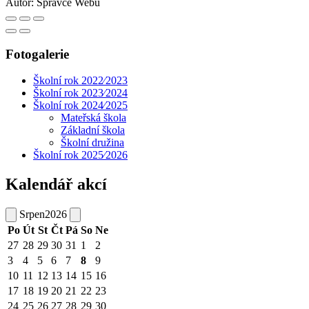
Autor:
Správce Webu
Fotogalerie
Školní rok 2022⁄2023
Školní rok 2023⁄2024
Školní rok 2024⁄2025
Mateřská škola
Základní škola
Školní družina
Školní rok 2025⁄2026
Kalendář akcí
Srpen
2026
Po
Út
St
Čt
Pá
So
Ne
27
28
29
30
31
1
2
3
4
5
6
7
8
9
10
11
12
13
14
15
16
17
18
19
20
21
22
23
24
25
26
27
28
29
30