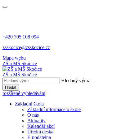
+420 705 108 094
zsskocice@zsskocice.cz
Mapa webu
ZŠ a MŠ Skočice
ZŠ a MŠ Skočice
Hledaný výraz
Hledat
rozšířené vyhledávání
Základní škola
Základní informace o škole
O nás
Aktuality
Kalendář akcí
Úřední deska
E-podatelna