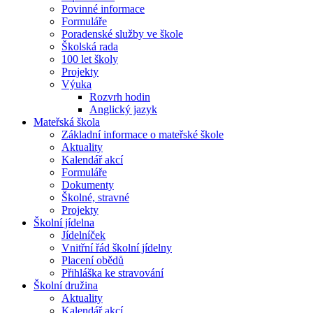
Povinné informace
Formuláře
Poradenské služby ve škole
Školská rada
100 let školy
Projekty
Výuka
Rozvrh hodin
Anglický jazyk
Mateřská škola
Základní informace o mateřské škole
Aktuality
Kalendář akcí
Formuláře
Dokumenty
Školné, stravné
Projekty
Školní jídelna
Jídelníček
Vnitřní řád školní jídelny
Placení obědů
Přihláška ke stravování
Školní družina
Aktuality
Kalendář akcí