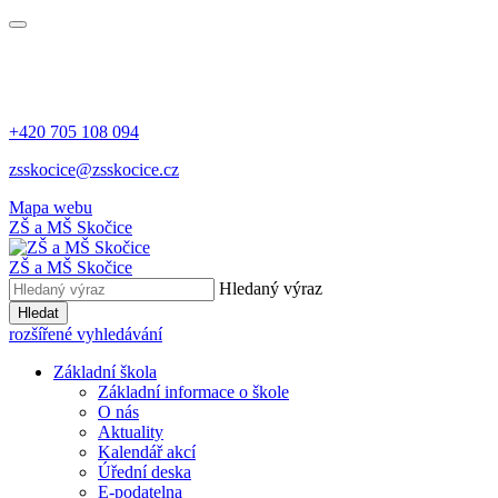
+420 705 108 094
zsskocice@zsskocice.cz
Mapa webu
ZŠ a MŠ Skočice
ZŠ a MŠ Skočice
Hledaný výraz
Hledat
rozšířené vyhledávání
Základní škola
Základní informace o škole
O nás
Aktuality
Kalendář akcí
Úřední deska
E-podatelna