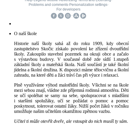
O naší škole
Historie naší školy sahá až do roku 1909, kdy obecní
zastupitelstvo Skočic získalo povolení ke zřízení dvoutřídní
školy. Zakoupilo stavební pozemek na okraji obce a začalo
s výstavbou budovy. V současné době zde sídlí 1.stupeň
základní školy a mateřská škola. Naší součástí je také školní
jídelna a školní družina. K dispozici máme tělocvičnu a školní
zahradu, na které děti a žáci tráví čas při výuce i relaxaci.
Plně využíváme výhod malotřídní školy. Všichni se na škole
mezi sebou znají, vládne zde příjemná rodinná atmosféra. Děti
se učí spoléhat se samy na sebe, spolupracovat s mladšími
i staršími spolužáky, učí se požádat o pomoc a pomoc
poskytnout, tolerovat ostatní žáky. Nižší počet žáků v ročníku
umožňuje našim učitelům okamžitou zpětnou vazbu.
Učitel ti může otevřít dveře, ale vstoupit do nich musíš ty sám.