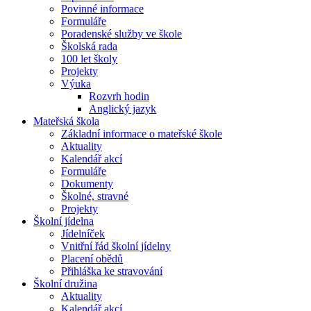
Povinné informace
Formuláře
Poradenské služby ve škole
Školská rada
100 let školy
Projekty
Výuka
Rozvrh hodin
Anglický jazyk
Mateřská škola
Základní informace o mateřské škole
Aktuality
Kalendář akcí
Formuláře
Dokumenty
Školné, stravné
Projekty
Školní jídelna
Jídelníček
Vnitřní řád školní jídelny
Placení obědů
Přihláška ke stravování
Školní družina
Aktuality
Kalendář akcí