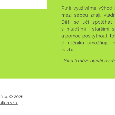
Plně využíváme výhod ma
mezi sebou znají, vlád
Děti se učí spoléhat
s mladšími i staršími
a pomoc poskytnout, tol
v ročníku umožňuje n
vazbu.
Učitel ti může otevřít dveř
kočice © 2026
tion s.r.o.