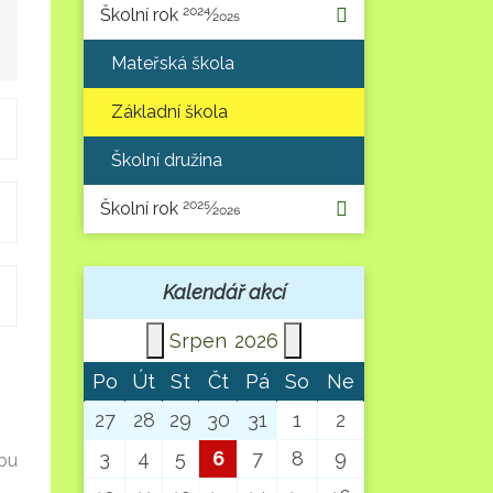
Školní rok 2024⁄2025
Mateřská škola
Základní škola
Školní družina
Školní rok 2025⁄2026
Kalendář akcí
Srpen
2026
Po
Út
St
Čt
Pá
So
Ne
27
28
29
30
31
1
2
3
4
5
6
7
8
9
bu