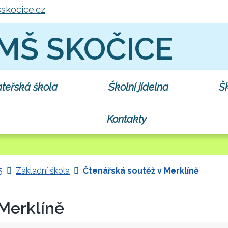
skocice.cz
 MŠ SKOČICE
teřská škola
Školní jídelna
Šk
Kontakty
5
Základní škola
Čtenářská soutěž v Merklíně
Merklíně