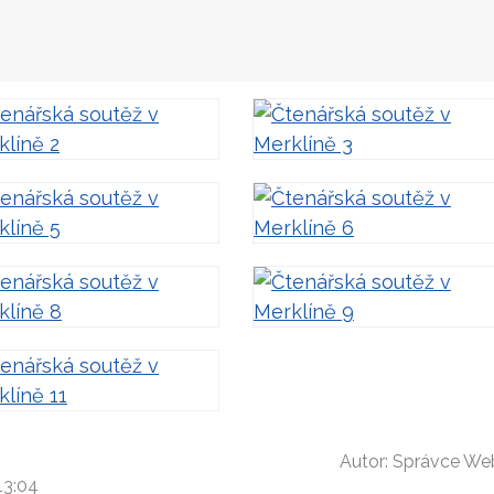
Autor:
Správce We
13:04