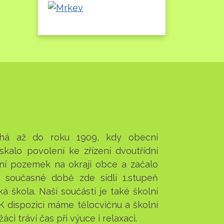
sahá až do roku 1909, kdy obecní
ískalo povolení ke zřízení dvoutřídní
bní pozemek na okraji obce a začalo
 současné době zde sídlí 1.stupeň
á škola. Naší součástí je také školní
. K dispozici máme tělocvičnu a školní
áci tráví čas při výuce i relaxaci.