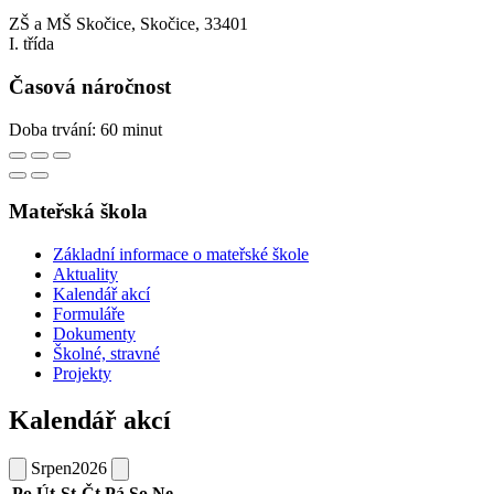
ZŠ a MŠ Skočice, Skočice, 33401
I. třída
Časová náročnost
Doba trvání: 60 minut
Mateřská škola
Základní informace o mateřské škole
Aktuality
Kalendář akcí
Formuláře
Dokumenty
Školné, stravné
Projekty
Kalendář akcí
Srpen
2026
Po
Út
St
Čt
Pá
So
Ne