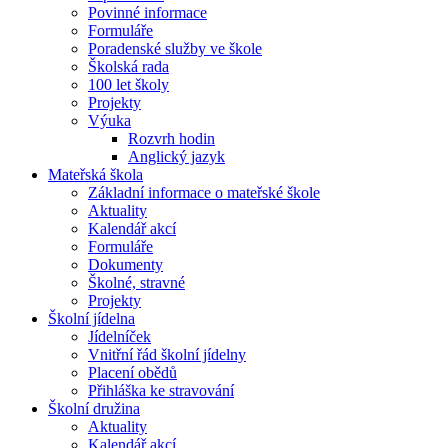
Povinné informace
Formuláře
Poradenské služby ve škole
Školská rada
100 let školy
Projekty
Výuka
Rozvrh hodin
Anglický jazyk
Mateřská škola
Základní informace o mateřské škole
Aktuality
Kalendář akcí
Formuláře
Dokumenty
Školné, stravné
Projekty
Školní jídelna
Jídelníček
Vnitřní řád školní jídelny
Placení obědů
Přihláška ke stravování
Školní družina
Aktuality
Kalendář akcí