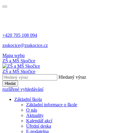
+420 705 108 094
zsskocice@zsskocice.cz
Mapa webu
ZŠ a MŠ Skočice
ZŠ a MŠ Skočice
Hledaný výraz
Hledat
rozšířené vyhledávání
Základní škola
Základní informace o škole
O nás
Aktuality
Kalendář akcí
Úřední deska
E-podatelna