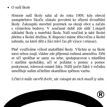
O naší škole
Historie naší školy sahá až do roku 1909, kdy obecní
zastupitelstvo Skočic získalo povolení ke zřízení dvoutřídní
školy. Zakoupilo stavební pozemek na okraji obce a začalo
s výstavbou budovy. V současné době zde sídlí 1.stupeň
základní školy a mateřská škola. Naší součástí je také školní
jídelna a školní družina. K dispozici máme tělocvičnu a školní
zahradu, na které děti a žáci tráví čas při výuce i relaxaci.
Plně využíváme výhod malotřídní školy. Všichni se na škole
mezi sebou znají, vládne zde příjemná rodinná atmosféra. Děti
se učí spoléhat se samy na sebe, spolupracovat s mladšími
i staršími spolužáky, učí se požádat o pomoc a pomoc
poskytnout, tolerovat ostatní žáky. Nižší počet žáků v ročníku
umožňuje našim učitelům okamžitou zpětnou vazbu.
Učitel ti může otevřít dveře, ale vstoupit do nich musíš ty sám.