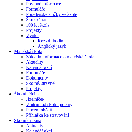
Povinné informace
Formuláře
Poradenské služby ve škole
Školská rada
100 let školy
Projekty
Výuka
Rozvrh hodin
Anglický jazyk
Mateřská škola
Základní informace o mateřské škole
Aktuality
Kalendář akcí
Formuláře
Dokumenty
Školné, stravné
Projekty
Školní jídelna
Jídelníček
Vnitřní řád školní jídelny
Placení obědů
Přihláška ke stravování
Školní družina
Aktuality
Kalendář akcí