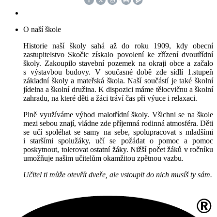
O naší škole
Historie naší školy sahá až do roku 1909, kdy obecní
zastupitelstvo Skočic získalo povolení ke zřízení dvoutřídní
školy. Zakoupilo stavební pozemek na okraji obce a začalo
s výstavbou budovy. V současné době zde sídlí 1.stupeň
základní školy a mateřská škola. Naší součástí je také školní
jídelna a školní družina. K dispozici máme tělocvičnu a školní
zahradu, na které děti a žáci tráví čas při výuce i relaxaci.
Plně využíváme výhod malotřídní školy. Všichni se na škole
mezi sebou znají, vládne zde příjemná rodinná atmosféra. Děti
se učí spoléhat se samy na sebe, spolupracovat s mladšími
i staršími spolužáky, učí se požádat o pomoc a pomoc
poskytnout, tolerovat ostatní žáky. Nižší počet žáků v ročníku
umožňuje našim učitelům okamžitou zpětnou vazbu.
Učitel ti může otevřít dveře, ale vstoupit do nich musíš ty sám.