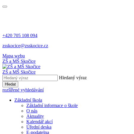
+420 705 108 094
zsskocice@zsskocice.cz
Mapa webu
ZŠ a MŠ Skočice
ZŠ a MŠ Skočice
Hledaný výraz
Hledat
rozšířené vyhledávání
Základní škola
Základní informace o škole
O nás
Aktuality
Kalendář akcí
Úřední deska
E-podatelna